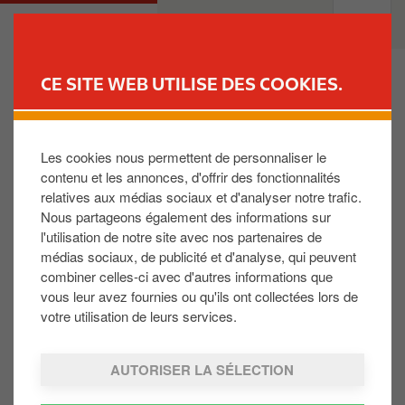
A
M
PARTICULIER
PROFESSIONNELS
l
a
l
i
e
n
CE SITE WEB UTILISE DES COOKIES.
r
n
TROUVEZ VOTRE STATION-
a
a
SERVICE
u
v
Les cookies nous permettent de personnaliser le
Ich versuche, einen Geheimcode zu erfragen, aber
c
i
contenu et les annonces, d'offrir des fonctionnalités
es gelingt mir nicht.
o
g
relatives aux médias sociaux et d'analyser notre trafic.
n
a
Nous partageons également des informations sur
t
t
Es ist möglich, dass die Aufzeichnung Ihres Namens
l'utilisation de notre site avec nos partenaires de
e
i
oder Ihres Geburtsdatums in der Datenbank nicht
médias sociaux, de publicité et d'analyse, qui peuvent
n
o
combiner celles-ci avec d'autres informations que
korrekt ist, dass Sie unter einem anderen Namen
u
n
vous leur avez fournies ou qu'ils ont collectées lors de
angemeldet sind oder dass wir von Ihnen keine Daten
p
votre utilisation de leurs services.
haben. In diesen Fällen erkennt das System Sie nicht,
r
rufen Sie bitte das Call-Center an: +352 23600.
i
AUTORISER LA SÉLECTION
n
c