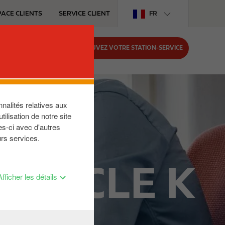
PACE CLIENTS
SERVICE CLIENT
FR
TROUVEZ VOTRE STATION-SERVICE
ENT CIRCLE K
nalités relatives aux
ilisation de notre site
es-ci avec d'autres
urs services.
 CIRCLE K
Afficher les détails