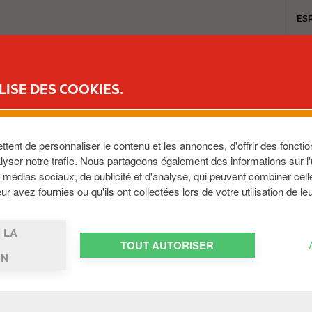
T
ES
o
p
b
CARTE FLEET
CARTES & MOBILITÉ
POIDS LOURDS
DEVENIR CLI
u
LISE DES COOKIES.
s
i
n
e
ent de personnaliser le contenu et les annonces, d'offrir des fonction
s
yser notre trafic. Nous partageons également des informations sur l'ut
médias sociaux, de publicité et d'analyse, qui peuvent combiner cell
s
r avez fournies ou qu'ils ont collectées lors de votre utilisation de le
m
e
IR CLIENT
n
 LA
u
TOUT AUTORISER
ON