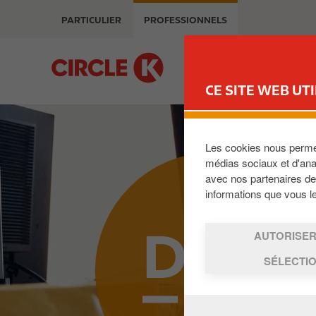
A
m
PARTICULIER
PROFESSIONNELS
l
a
l
g
e
B
e
r
u
CE SITE WEB UTI
a
s
u
i
c
n
o
e
Les cookies nous permett
n
s
médias sociaux et d'anal
t
avec nos partenaires de 
s
informations que vous leu
e
n
DEVEN
u
AUTORISER
p
SÉLECTI
r
i
n
c