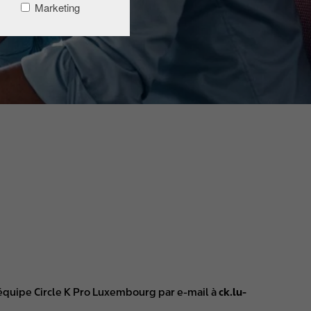
Marketing
l’équipe Circle K Pro Luxembourg par e-mail à
ck.lu-