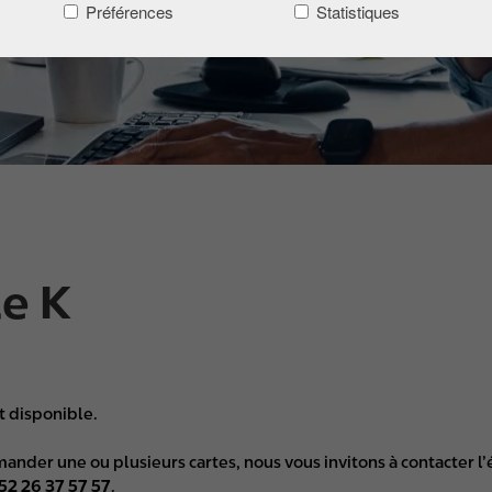
Préférences
Statistiques
le K
t disponible.
mander une ou plusieurs cartes, nous vous invitons à contacter 
52 26 37 57 57
.