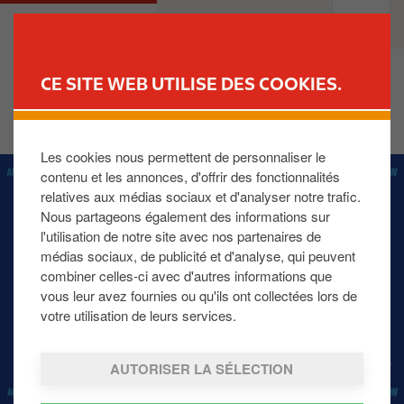
A
M
PARTICULIER
PROFESSIONNELS
l
a
l
i
e
n
CE SITE WEB UTILISE DES COOKIES.
r
n
TROUVEZ VOTRE STATION-
a
a
SERVICE
u
v
Les cookies nous permettent de personnaliser le
c
i
I
contenu et les annonces, d'offrir des fonctionnalités
o
g
m
relatives aux médias sociaux et d'analyser notre trafic.
n
a
a
Nous partageons également des informations sur
t
t
g
l'utilisation de notre site avec nos partenaires de
e
i
e
médias sociaux, de publicité et d'analyse, qui peuvent
n
o
combiner celles-ci avec d'autres informations que
u
n
vous leur avez fournies ou qu'ils ont collectées lors de
p
votre utilisation de leurs services.
r
i
AUTORISER LA SÉLECTION
n
c