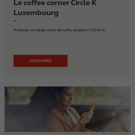
Le coffee corner Circle K
Luxembourg
Propose un large choix de cafés propres à Circle K.
DÉCOUVREZ
I
m
a
g
e