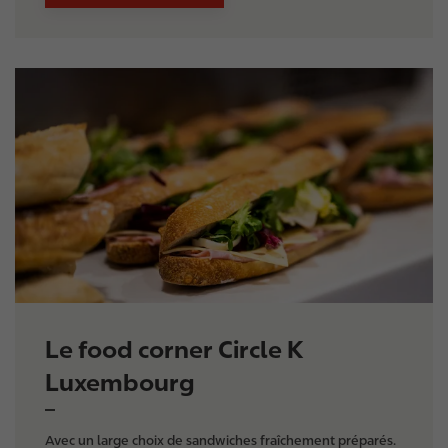
I
m
a
g
e
Le food corner Circle K
Luxembourg
Avec un large choix de sandwiches fraîchement préparés.