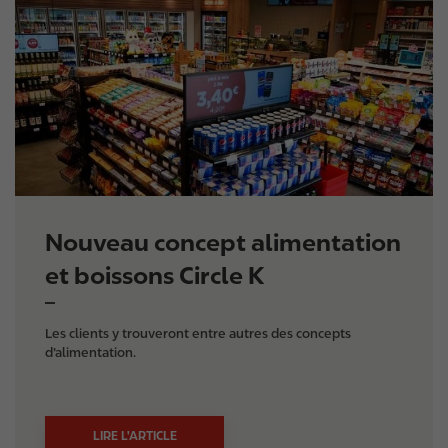
a
g
e
Nouveau concept alimentation
et boissons Circle K
Les clients y trouveront entre autres des concepts
d’alimentation.
LIRE L'ARTICLE