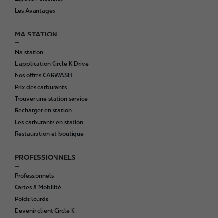
t
Les Avantages
e
r
MA STATION
Ma station
L'application Circle K Drive
Nos offres CARWASH
Prix des carburants
Trouver une station service
Recharger en station
Les carburants en station
Restauration et boutique
PROFESSIONNELS
Professionnels
Cartes & Mobilité
Poids lourds
Devenir client Circle K