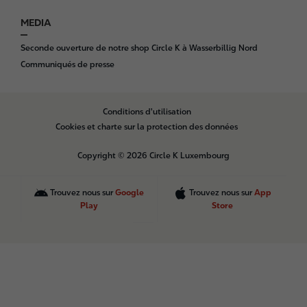
MEDIA
Seconde ouverture de notre shop Circle K à Wasserbillig Nord
Communiqués de presse
B
Conditions d'utilisation
o
Cookies et charte sur la protection des données
t
t
Copyright © 2026 Circle K Luxembourg
o
m
Trouvez nous sur
Google
Trouvez nous sur
App
Play
Store