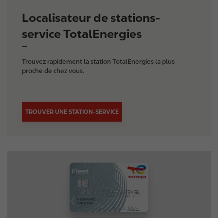
Localisateur de stations-
service TotalEnergies
Trouvez rapidement la station TotalEnergies la plus
proche de chez vous.
TROUVER UNE STATION-SERVICE
I
m
a
g
e