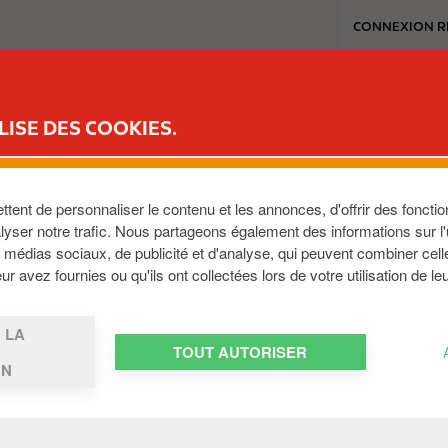
T
CONNEXION R
o
p
m
MON REWARD CLUB
MA STATION
CARWASH
MEDIA
JOBS
e
LISE DES COOKIES.
n
u
ent de personnaliser le contenu et les annonces, d'offrir des fonction
yser notre trafic. Nous partageons également des informations sur l'ut
médias sociaux, de publicité et d'analyse, qui peuvent combiner cell
r avez fournies ou qu'ils ont collectées lors de votre utilisation de le
 LA
 AVANTAG
TOUT AUTORISER
ON