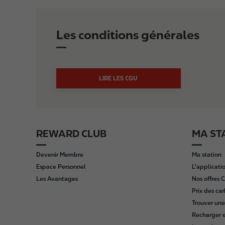
Les conditions générales
LIRE LES CGU
REWARD CLUB
MA ST
F
o
Devenir Membre
Ma station
o
Espace Personnel
L'applicatio
t
Les Avantages
Nos offres
e
Prix des ca
r
Trouver une
Recharger e