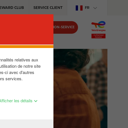
EWARD CLUB
SERVICE CLIENT
FR
TROUVEZ VOTRE STATION-SERVICE
nalités relatives aux
ilisation de notre site
es-ci avec d'autres
urs services.
ES
Afficher les détails