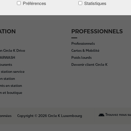
Préférences
Statistiques
ATION
PROFESSIONNELS
Professionnels
n Circle K Drive
Cartes & Mobilité
 CARWASH
Poids lourds
rburants
Devenir client Circle K
 station service
n station
nts en station
n et boutique
Trouvez nous s
données
Copyright © 2026 Circle K Luxembourg