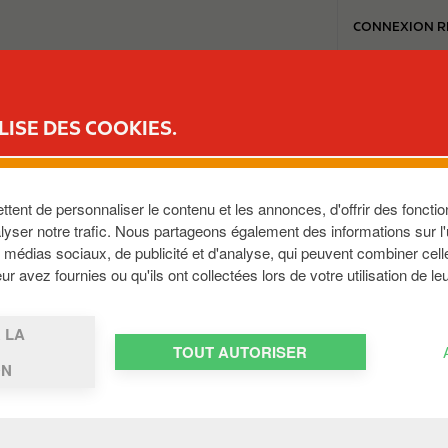
T
CONNEXION R
o
p
m
MON REWARD CLUB
MA STATION
CARWASH
MEDIA
JOBS
e
LISE DES COOKIES.
n
u
te.
ent de personnaliser le contenu et les annonces, d'offrir des fonction
yser notre trafic. Nous partageons également des informations sur l'ut
ssous du code barre. Il figure également sur le ticket de t
médias sociaux, de publicité et d'analyse, qui peuvent combiner cell
r avez fournies ou qu'ils ont collectées lors de votre utilisation de le
 LA
TOUT AUTORISER
ON