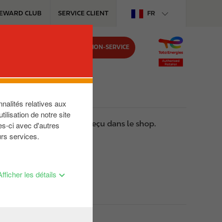
EWARD CLUB
SERVICE CLIENT
FR
TROUVEZ VOTRE STATION-SERVICE
nalités relatives aux
ilisation de notre site
ransaction que vous avez reçu dans le shop.
es-ci avec d'autres
urs services.
Afficher les détails