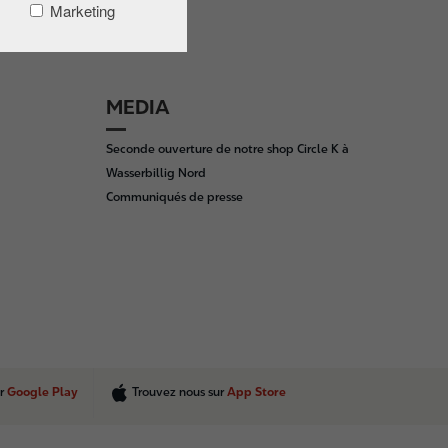
Marketing
MEDIA
Seconde ouverture de notre shop Circle K à
Wasserbillig Nord
Communiqués de presse
ur
Google Play
Trouvez nous sur
App Store