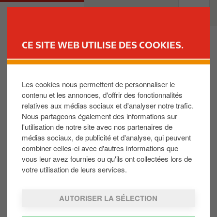
A
M
PARTICULIER
PROFESSIONNELS
l
a
l
i
e
n
CE SITE WEB UTILISE DES COOKIES.
r
n
TROUVEZ VOTRE STATION-
a
a
SERVICE
u
v
Les cookies nous permettent de personnaliser le
J'ai fait le plein et il a été enregistré sur ma carte
c
i
contenu et les annonces, d'offrir des fonctionnalités
Reward Club mais je ne le retrouve pas sur mon
o
g
compte internet ?
relatives aux médias sociaux et d'analyser notre trafic.
n
a
Nous partageons également des informations sur
t
t
l'utilisation de notre site avec nos partenaires de
Vos transactions seront visibles sur votre compte
e
i
médias sociaux, de publicité et d'analyse, qui peuvent
privé sur internet à partir du lendemain. Si vous ne
n
o
combiner celles-ci avec d'autres informations que
voyez pas votre dernière transaction 2 jours après
u
n
vous leur avez fournies ou qu'ils ont collectées lors de
votre plein, veuillez contacter le callcenter +352
p
votre utilisation de leurs services.
23600.
r
i
AUTORISER LA SÉLECTION
n
c
Cette réponse vous a été utile: