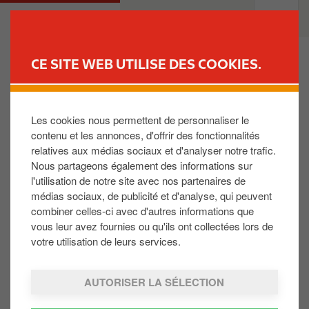
A
M
PARTICULIER
PROFESSIONNELS
l
a
l
i
e
n
CE SITE WEB UTILISE DES COOKIES.
r
n
TROUVEZ VOTRE STATION-
a
a
SERVICE
u
v
Les cookies nous permettent de personnaliser le
Je suis inscrit au Reward Club, je suis en panne et
c
i
contenu et les annonces, d'offrir des fonctionnalités
on ne me retrouve pas dans le fichier?
o
g
relatives aux médias sociaux et d'analyser notre trafic.
n
a
Nous partageons également des informations sur
t
t
Il se peut qu'une des étapes suivantes ne soient pas
l'utilisation de notre site avec nos partenaires de
e
i
suivies :
médias sociaux, de publicité et d'analyse, qui peuvent
n
o
combiner celles-ci avec d'autres informations que
u
n
Je m'inscris au Reward Club
vous leur avez fournies ou qu'ils ont collectées lors de
p
votre utilisation de leurs services.
Je reçois une confirmation de mon inscription par
r
email
i
AUTORISER LA SÉLECTION
n
Je reçois ma carte Reward Club et code confidentiel
c