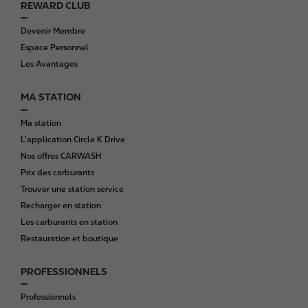
REWARD CLUB
F
o
Devenir Membre
o
Espace Personnel
t
Les Avantages
e
r
MA STATION
Ma station
L'application Circle K Drive
Nos offres CARWASH
Prix des carburants
Trouver une station service
Recharger en station
Les carburants en station
Restauration et boutique
PROFESSIONNELS
Professionnels