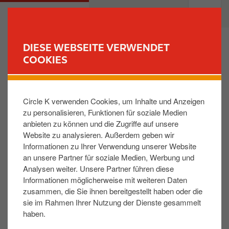
D
M
PRIVATKUNDEN
GESCHÄFTSKUNDEN
i
a
r
i
e
n
DIESE WEBSEITE VERWENDET
k
n
COOKIES
FINDE DEINE TANKSTELLE
t
a
z
v
Werden die Ladevorgänge für die Berechnung des
u
i
auf meiner Karte eingestellten Höchstbetrages
Circle K verwenden Cookies, um Inhalte und Anzeigen
m
g
berücksichtigt?
zu personalisieren, Funktionen für soziale Medien
I
a
anbieten zu können und die Zugriffe auf unsere
n
t
Website zu analysieren. Außerdem geben wir
Nein, die Ladevorgänge werden für die Berechnung
h
i
Informationen zu Ihrer Verwendung unserer Website
nicht berücksichtigt.
a
o
an unsere Partner für soziale Medien, Werbung und
l
n
Analysen weiter. Unsere Partner führen diese
t
Informationen möglicherweise mit weiteren Daten
Hat Ihnen die Antwort weitergeholfen:
zusammen, die Sie ihnen bereitgestellt haben oder die
sie im Rahmen Ihrer Nutzung der Dienste gesammelt
JA
NEIN
haben.