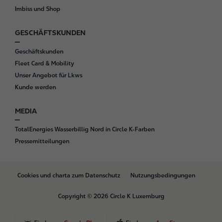
Imbiss und Shop
GESCHÄFTSKUNDEN
Geschäftskunden
Fleet Card & Mobility
Unser Angebot für Lkws
Kunde werden
MEDIA
TotalEnergies Wasserbillig Nord in Circle K-Farben
Pressemitteilungen
B
Cookies und charta zum Datenschutz
Nutzungsbedingungen
o
t
Copyright © 2026 Circle K Luxemburg
t
o
m