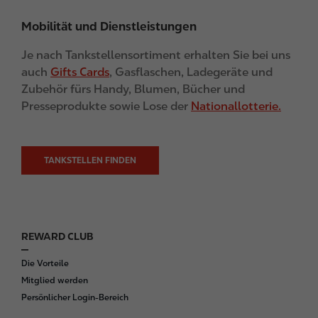
Mobilität und Dienstleistungen
Je nach Tankstellensortiment erhalten Sie bei uns
auch
Gifts Cards
, Gasflaschen, Ladegeräte und
Zubehör fürs Handy, Blumen, Bücher und
Presseprodukte sowie Lose der
Nationallotterie.
TANKSTELLEN FINDEN
REWARD CLUB
F
o
Die Vorteile
o
Mitglied werden
t
Persönlicher Login-Bereich
e