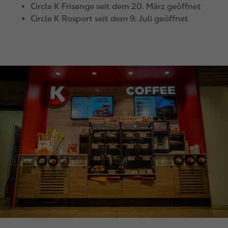
Circle K Frisange seit dem 20. März geöffnet
Circle K Rosport seit dem 9. Juli geöffnet
I
m
a
g
e