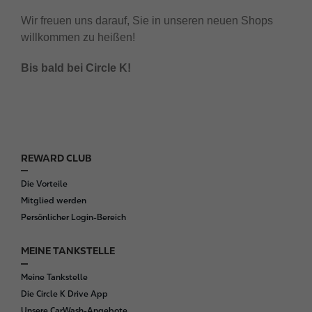
Wir freuen uns darauf, Sie in unseren neuen Shops
willkommen zu heißen!
Bis bald bei Circle K!
REWARD CLUB
F
o
Die Vorteile
o
Mitglied werden
t
Persönlicher Login-Bereich
e
r
MEINE TANKSTELLE
Meine Tankstelle
Die Circle K Drive App
Unsere CarWash-Angebote