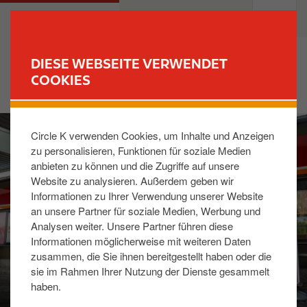
D
M
PRIVATKUNDEN
GESCHÄFTSKUNDEN
i
a
r
i
e
n
DIESE WEBSEITE VERWENDET
k
n
COOKIES
FINDE DEINE TANKSTELLE
t
a
z
v
I
u
i
Circle K verwenden Cookies, um Inhalte und Anzeigen
m
m
g
zu personalisieren, Funktionen für soziale Medien
a
I
a
anbieten zu können und die Zugriffe auf unsere
g
n
t
Website zu analysieren. Außerdem geben wir
e
h
i
Informationen zu Ihrer Verwendung unserer Website
a
o
an unsere Partner für soziale Medien, Werbung und
l
n
Analysen weiter. Unsere Partner führen diese
t
Informationen möglicherweise mit weiteren Daten
zusammen, die Sie ihnen bereitgestellt haben oder die
sie im Rahmen Ihrer Nutzung der Dienste gesammelt
haben.