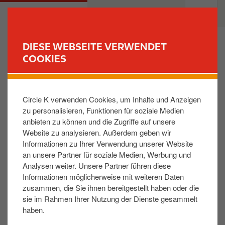
D
M
PRIVATKUNDEN
GESCHÄFTSKUNDEN
i
a
r
i
e
n
DIESE WEBSEITE VERWENDET
k
n
COOKIES
FINDE DEINE TANKSTELLE
t
a
z
v
In welchen anderen Ländern gibt es Reward Club?
u
i
Circle K verwenden Cookies, um Inhalte und Anzeigen
m
g
zu personalisieren, Funktionen für soziale Medien
I
a
Der Reward Club existiert in Frankreich (unter
anbieten zu können und die Zugriffe auf unsere
n
t
anderen Bedingungen), in Italien (unter anderen
Website zu analysieren. Außerdem geben wir
h
i
Bedingungen) und in Belgien (unter denselben
Informationen zu Ihrer Verwendung unserer Website
a
o
an unsere Partner für soziale Medien, Werbung und
Bedingungen).
l
n
Analysen weiter. Unsere Partner führen diese
t
Informationen möglicherweise mit weiteren Daten
zusammen, die Sie ihnen bereitgestellt haben oder die
Hat Ihnen die Antwort weitergeholfen:
sie im Rahmen Ihrer Nutzung der Dienste gesammelt
haben.
JA
NEIN