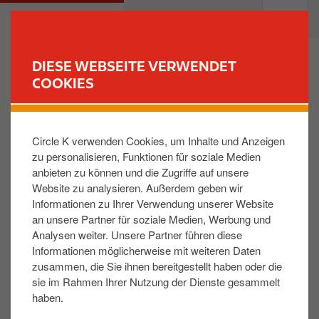
D
M
PRIVATKUNDEN
GESCHÄFTSKUNDEN
i
a
r
i
e
n
DIESE WEBSEITE VERWENDET
k
n
COOKIES
FINDE DEINE TANKSTELLE
t
a
z
v
Ich habe einen Smart, dessen Tank mir keine
u
i
Füllung von 25l erlaubt. Wie kann ich in den
Circle K verwenden Cookies, um Inhalte und Anzeigen
m
g
Genuss von Reward Club gelangen?
zu personalisieren, Funktionen für soziale Medien
I
a
anbieten zu können und die Zugriffe auf unsere
n
t
Website zu analysieren. Außerdem geben wir
Melden Sie Ihren Smart als Motorrad an, dann
h
i
Informationen zu Ihrer Verwendung unserer Website
genügt eine Tankfüllung von 10l.
a
o
an unsere Partner für soziale Medien, Werbung und
l
n
Analysen weiter. Unsere Partner führen diese
t
Informationen möglicherweise mit weiteren Daten
Hat Ihnen die Antwort weitergeholfen:
zusammen, die Sie ihnen bereitgestellt haben oder die
sie im Rahmen Ihrer Nutzung der Dienste gesammelt
JA
NEIN
haben.