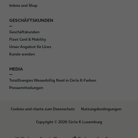
Imbiss und Shop
GESCHÄFTSKUNDEN
Geschäftskunden
Fleet Card & Mobility
Unser Angebot für Lkws
Kunde werden
MEDIA
TotalEnergies Wasserbillig Nord in Circle K-Farben
Pressemitteilungen
B
Cookies und charta zum Datenschutz
Nutzungsbedingungen
o
t
Copyright © 2026 Circle K Luxemburg
t
o
m