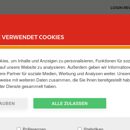
T
LOGIN RE
o
p
m
UB
MEINE TANKSTELLE
UNSERE CARWASH-ANGEBOTE
MEDIA
e
E VERWENDET COOKIES
n
u
assiert nichts. Wie kann ich fortfahre
ies, um Inhalte und Anzeigen zu personalisieren, Funktionen für soz
e auf unsere Website zu analysieren. Außerdem geben wir Informatio
er des Ladepunktsupports, die besser in der Lage sind, die U
re Partner für soziale Medien, Werbung und Analysen weiter. Unsere
 8002 5051.
weise mit weiteren Daten zusammen, die Sie ihnen bereitgestellt hab
der Dienste gesammelt haben.
AUBEN
ALLE ZULASSEN
Präferenzen
Statistiken