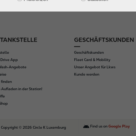
 TANKSTELLE
GESCHÄFTSKUNDEN
telle
Geschäftskunden
K Drive App
Fleet Card & Mobility
rWash-Angebote
Unser Angebot für Lkws
eise
Kunde werden
 finden
s Aufladen in der Station!
ffe
 Shop
Find us on
Google Play
Copyright © 2026 Circle K Luxemburg