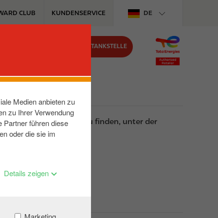
WARD CLUB
KUNDENSERVICE
DE
FINDE DEINE TANKSTELLE
JOB
n?
iale Medien anbieten zu
nen zu Ihrer Verwendung
rsache und die Störung zu finden, unter der
 Partner führen diese
en oder die sie im
Details zeigen
Marketing