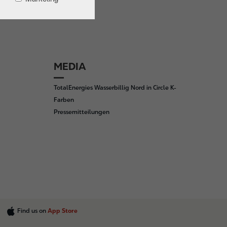
MEDIA
TotalEnergies Wasserbillig Nord in Circle K-
Farben
Pressemitteilungen
Find us on
App Store