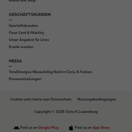
Imbiss und Shop
GESCHÄFTSKUNDEN
Geschäftskunden
Fleet Card & Mobility
Unser Angebot für Lkws
Kunde werden
MEDIA
TotalEnergies Wasserbillig Nord in Circle K-Farben
Pressemitteilungen
B
Cookies und charta zum Datenschutz
Nutzungsbedingungen
o
t
Copyright © 2026 Circle K Luxemburg
t
o
m
Find us on
Google Play
Find us on
App Store