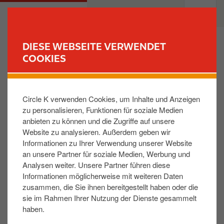
D
M
PRIVATKUNDEN
GESCHÄFTSKUNDEN
i
a
r
i
e
n
DIESE WEBSEITE VERWENDET
k
n
COOKIES
FINDE DEINE TANKSTELLE
t
a
z
v
Quelles cartes MSP (Mobility Service Provider)
u
i
sont acceptées sur les bornes Circle K?
Circle K verwenden Cookies, um Inhalte und Anzeigen
m
g
zu personalisieren, Funktionen für soziale Medien
I
a
anbieten zu können und die Zugriffe auf unsere
n
t
Les bornes de Circle K acceptent la majorité des
Website zu analysieren. Außerdem geben wir
h
i
cartes d’eMSP tiers.
Informationen zu Ihrer Verwendung unserer Website
a
o
an unsere Partner für soziale Medien, Werbung und
l
n
Analysen weiter. Unsere Partner führen diese
t
Hat Ihnen die Antwort weitergeholfen:
Informationen möglicherweise mit weiteren Daten
zusammen, die Sie ihnen bereitgestellt haben oder die
JA
NEIN
sie im Rahmen Ihrer Nutzung der Dienste gesammelt
haben.