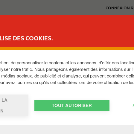
T
CONNEXION R
o
p
m
MON REWARD CLUB
MA STATION
CARWASH
MEDIA
JOBS
e
LISE DES COOKIES.
n
u
ent de personnaliser le contenu et les annonces, d'offrir des fonction
yser notre trafic. Nous partageons également des informations sur l'ut
médias sociaux, de publicité et d'analyse, qui peuvent combiner cell
5531
,
LU
r avez fournies ou qu'ils ont collectées lors de votre utilisation de le
 LA
TOUT AUTORISER
ON