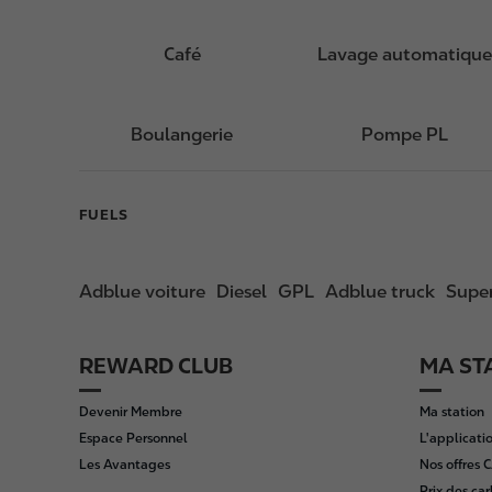
Café
Lavage automatique
Boulangerie
Pompe PL
FUELS
Adblue voiture
Diesel
GPL
Adblue truck
Super
REWARD CLUB
MA ST
F
o
Devenir Membre
Ma station
o
Espace Personnel
L'applicatio
t
Les Avantages
Nos offres
e
Prix des ca