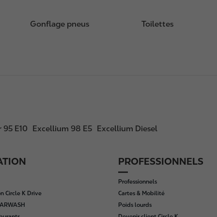
Gonflage pneus
Toilettes
 95 E10
Excellium 98 E5
Excellium Diesel
ATION
PROFESSIONNELS
Professionnels
n Circle K Drive
Cartes & Mobilité
 CARWASH
Poids lourds
rburants
Devenir client Circle K