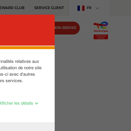
EWARD CLUB
SERVICE CLIENT
FR
TROUVEZ VOTRE STATION-SERVICE
nalités relatives aux
ilisation de notre site
es-ci avec d'autres
urs services.
Afficher les détails