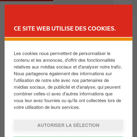
A
M
PARTICULIER
PROFESSIONNELS
l
a
l
i
e
n
CE SITE WEB UTILISE DES COOKIES.
r
n
TROUVEZ VOTRE STATION-
a
a
SERVICE
u
v
Les cookies nous permettent de personnaliser le
c
i
contenu et les annonces, d'offrir des fonctionnalités
o
g
relatives aux médias sociaux et d'analyser notre trafic.
n
a
Nous partageons également des informations sur
t
t
l'utilisation de notre site avec nos partenaires de
e
i
médias sociaux, de publicité et d'analyse, qui peuvent
n
o
REWARD CLUB
F
combiner celles-ci avec d'autres informations que
u
n
o
vous leur avez fournies ou qu'ils ont collectées lors de
Devenir Membre
p
votre utilisation de leurs services.
o
Espace Personnel
r
t
Les Avantages
i
e
AUTORISER LA SÉLECTION
n
r
MA STATION
c