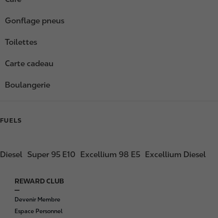
Gonflage pneus
Toilettes
Carte cadeau
Boulangerie
FUELS
Diesel
Super 95 E10
Excellium 98 E5
Excellium Diesel
REWARD CLUB
F
o
Devenir Membre
o
Espace Personnel