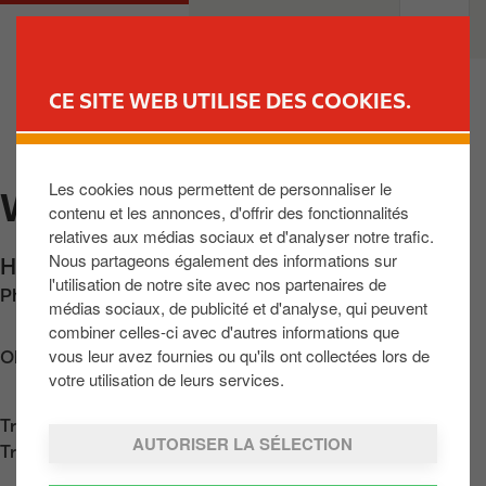
A
M
PARTICULIER
PROFESSIONNELS
l
a
l
i
e
n
CE SITE WEB UTILISE DES COOKIES.
r
n
TROUVEZ VOTRE STATION-
a
a
SERVICE
u
v
Les cookies nous permettent de personnaliser le
c
WINCRANGE
i
contenu et les annonces, d'offrir des fonctionnalités
o
g
relatives aux médias sociaux et d'analyser notre trafic.
n
a
Nous partageons également des informations sur
Haaptstrooss 143
,
Wincrange
,
L-9780
,
LU
t
t
l'utilisation de notre site avec nos partenaires de
Phone:
+352949188
e
i
médias sociaux, de publicité et d'analyse, qui peuvent
n
o
combiner celles-ci avec d'autres informations que
u
n
vous leur avez fournies ou qu'ils ont collectées lors de
Obtenir l'itinéraire
p
votre utilisation de leurs services.
r
Trouver nous sur
App Store
i
AUTORISER LA SÉLECTION
Trouver nous sur
Google Play
n
c