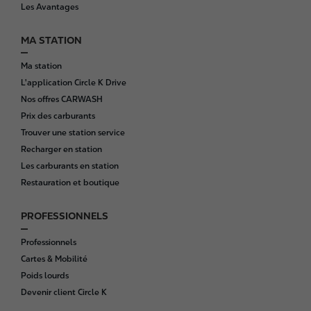
t
Les Avantages
e
r
MA STATION
Ma station
L'application Circle K Drive
Nos offres CARWASH
Prix des carburants
Trouver une station service
Recharger en station
Les carburants en station
Restauration et boutique
PROFESSIONNELS
Professionnels
Cartes & Mobilité
Poids lourds
Devenir client Circle K