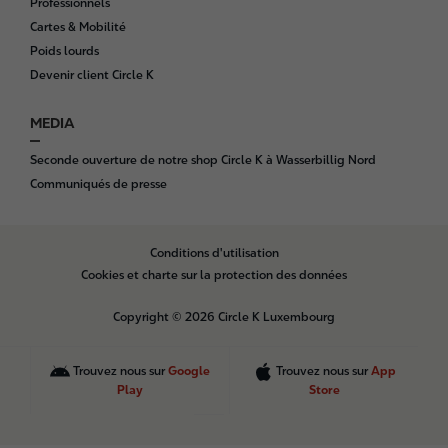
Professionnels
Cartes & Mobilité
Poids lourds
Devenir client Circle K
MEDIA
Seconde ouverture de notre shop Circle K à Wasserbillig Nord
Communiqués de presse
B
Conditions d'utilisation
o
Cookies et charte sur la protection des données
t
t
Copyright © 2026 Circle K Luxembourg
o
m
Trouvez nous sur
Google
Trouvez nous sur
App
Play
Store