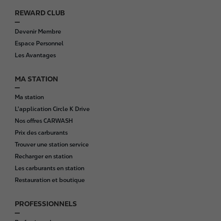
REWARD CLUB
F
o
Devenir Membre
o
Espace Personnel
t
Les Avantages
e
r
MA STATION
Ma station
L'application Circle K Drive
Nos offres CARWASH
Prix des carburants
Trouver une station service
Recharger en station
Les carburants en station
Restauration et boutique
PROFESSIONNELS