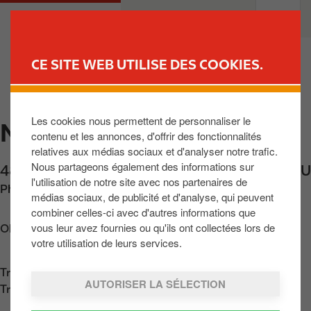
A
M
PARTICULIER
PROFESSIONNELS
l
a
l
i
e
n
CE SITE WEB UTILISE DES COOKIES.
r
n
TROUVEZ VOTRE STATION-
a
a
SERVICE
u
v
Les cookies nous permettent de personnaliser le
c
MERTERT
i
contenu et les annonces, d'offrir des fonctionnalités
o
g
relatives aux médias sociaux et d'analyser notre trafic.
n
a
Nous partageons également des informations sur
48, route de Wasserbillig
,
Mertert
,
L-6686
,
LU
t
t
l'utilisation de notre site avec nos partenaires de
Phone:
+352748478
e
i
médias sociaux, de publicité et d'analyse, qui peuvent
n
o
combiner celles-ci avec d'autres informations que
u
n
vous leur avez fournies ou qu'ils ont collectées lors de
Obtenir l'itinéraire
p
votre utilisation de leurs services.
r
Trouver nous sur
App Store
i
AUTORISER LA SÉLECTION
Trouver nous sur
Google Play
n
c