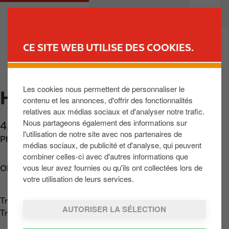
A
M
PARTICULIER
PROFESSIONNELS
l
a
l
i
e
n
CE SITE WEB UTILISE DES COOKIES.
r
n
TROUVEZ VOTRE STATION-
a
a
SERVICE
u
v
Les cookies nous permettent de personnaliser le
c
HULDANGE
i
contenu et les annonces, d'offrir des fonctionnalités
o
g
relatives aux médias sociaux et d'analyser notre trafic.
n
a
Nous partageons également des informations sur
4, route de Stavelot
,
Huldange
,
L-9964
,
LU
t
t
l'utilisation de notre site avec nos partenaires de
Phone:
+352997644
e
i
médias sociaux, de publicité et d'analyse, qui peuvent
n
o
combiner celles-ci avec d'autres informations que
u
n
vous leur avez fournies ou qu'ils ont collectées lors de
Obtenir l'itinéraire
p
votre utilisation de leurs services.
r
Trouver nous sur
App Store
i
AUTORISER LA SÉLECTION
Trouver nous sur
Google Play
n
c