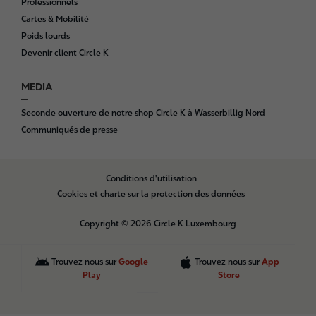
Professionnels
Cartes & Mobilité
Poids lourds
Devenir client Circle K
MEDIA
Seconde ouverture de notre shop Circle K à Wasserbillig Nord
Communiqués de presse
B
Conditions d'utilisation
o
Cookies et charte sur la protection des données
t
t
Copyright © 2026 Circle K Luxembourg
o
m
Trouvez nous sur
Google
Trouvez nous sur
App
Play
Store