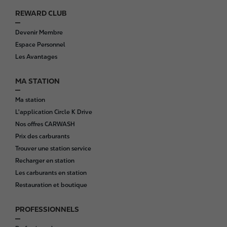
REWARD CLUB
F
o
Devenir Membre
o
Espace Personnel
t
Les Avantages
e
r
MA STATION
Ma station
L'application Circle K Drive
Nos offres CARWASH
Prix des carburants
Trouver une station service
Recharger en station
Les carburants en station
Restauration et boutique
PROFESSIONNELS