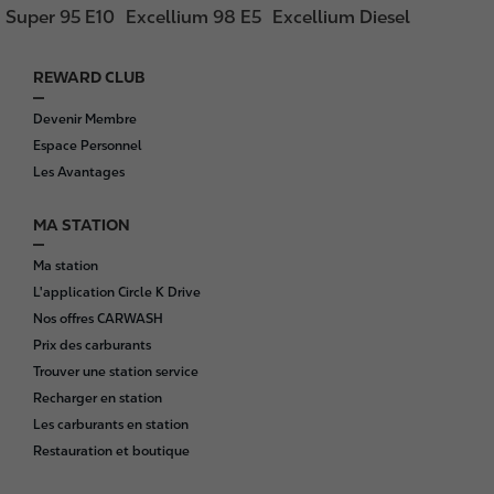
Super 95 E10
Excellium 98 E5
Excellium Diesel
REWARD CLUB
F
o
Devenir Membre
o
Espace Personnel
t
Les Avantages
e
r
MA STATION
Ma station
L'application Circle K Drive
Nos offres CARWASH
Prix des carburants
Trouver une station service
Recharger en station
Les carburants en station
Restauration et boutique