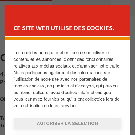
A
M
PARTICULIER
PROFESSIONNELS
l
a
l
i
e
n
CE SITE WEB UTILISE DES COOKIES.
r
n
TROUVEZ VOTRE STATION-
a
a
SERVICE
u
v
Les cookies nous permettent de personnaliser le
c
CONTERN
i
contenu et les annonces, d'offrir des fonctionnalités
o
g
relatives aux médias sociaux et d'analyser notre trafic.
n
a
Nous partageons également des informations sur
4, rue Daniel Grün
,
Contern
,
L-5315
,
LU
t
t
l'utilisation de notre site avec nos partenaires de
Phone:
+35227405445
e
i
médias sociaux, de publicité et d'analyse, qui peuvent
n
o
combiner celles-ci avec d'autres informations que
u
n
vous leur avez fournies ou qu'ils ont collectées lors de
Obtenir l'itinéraire
p
votre utilisation de leurs services.
r
Trouver nous sur
App Store
i
AUTORISER LA SÉLECTION
Trouver nous sur
Google Play
n
c