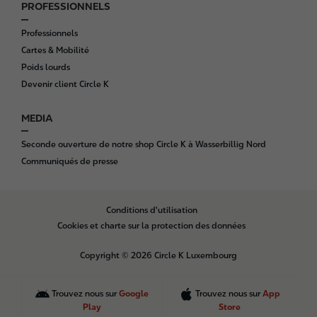
PROFESSIONNELS
Professionnels
Cartes & Mobilité
Poids lourds
Devenir client Circle K
MEDIA
Seconde ouverture de notre shop Circle K à Wasserbillig Nord
Communiqués de presse
B
Conditions d'utilisation
o
Cookies et charte sur la protection des données
t
t
Copyright © 2026 Circle K Luxembourg
o
m
Trouvez nous sur
Google
Trouvez nous sur
App
Play
Store