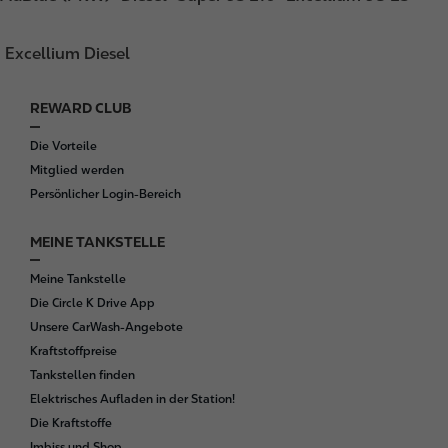
Excellium Diesel
REWARD CLUB
F
o
Die Vorteile
o
Mitglied werden
t
Persönlicher Login-Bereich
e
r
MEINE TANKSTELLE
Meine Tankstelle
Die Circle K Drive App
Unsere CarWash-Angebote
Kraftstoffpreise
Tankstellen finden
Elektrisches Aufladen in der Station!
Die Kraftstoffe
Imbiss und Shop