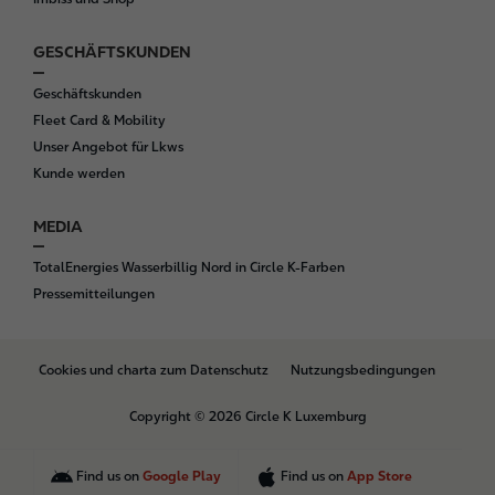
GESCHÄFTSKUNDEN
Geschäftskunden
Fleet Card & Mobility
Unser Angebot für Lkws
Kunde werden
MEDIA
TotalEnergies Wasserbillig Nord in Circle K-Farben
Pressemitteilungen
B
Cookies und charta zum Datenschutz
Nutzungsbedingungen
o
t
Copyright © 2026 Circle K Luxemburg
t
o
m
Find us on
Google Play
Find us on
App Store