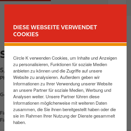
D
M
PRIVATKUNDEN
GESCHÄFTSKUNDEN
i
a
r
i
e
n
DIESE WEBSEITE VERWENDET
k
n
COOKIES
FINDE DEINE TANKSTELLE
t
a
z
v
SCHENGERWISS
u
i
Circle K verwenden Cookies, um Inhalte und Anzeigen
m
g
zu personalisieren, Funktionen für soziale Medien
I
a
5, Schengerwiss
,
Remerschen
,
L-5439
,
LU
anbieten zu können und die Zugriffe auf unsere
n
t
Website zu analysieren. Außerdem geben wir
Phone:
+35227689870
h
i
Informationen zu Ihrer Verwendung unserer Website
a
o
an unsere Partner für soziale Medien, Werbung und
l
n
Get directions
Analysen weiter. Unsere Partner führen diese
t
Informationen möglicherweise mit weiteren Daten
zusammen, die Sie ihnen bereitgestellt haben oder die
Find us on
App Store
sie im Rahmen Ihrer Nutzung der Dienste gesammelt
Find us on
Google Play
haben.