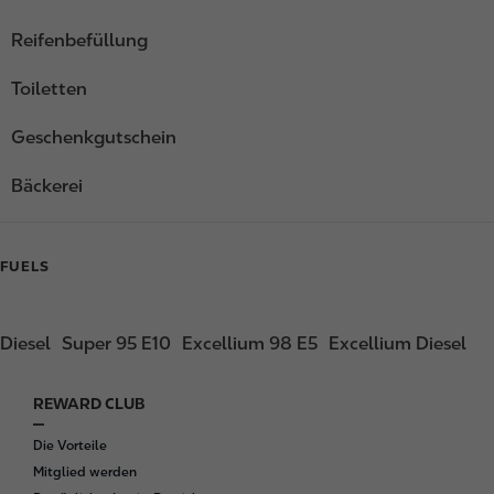
Reifenbefüllung
Toiletten
Geschenkgutschein
Bäckerei
FUELS
Diesel
Super 95 E10
Excellium 98 E5
Excellium Diesel
REWARD CLUB
F
o
Die Vorteile
o
Mitglied werden
t