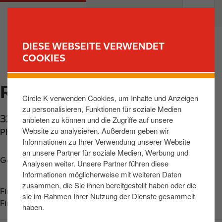
D
M
PRIVATKUNDEN
GESCHÄFTSKUNDEN
i
a
r
i
e
n
DIESE WEBSEITE VERWENDET
k
n
COOKIES
FINDE DEINE TANKSTELLE
t
a
z
v
RUMELANGE CENTRE
u
i
Circle K verwenden Cookies, um Inhalte und Anzeigen
m
g
zu personalisieren, Funktionen für soziale Medien
I
a
32, rue des Martyrs
,
Rumelange
,
L-3739
,
LU
anbieten zu können und die Zugriffe auf unsere
n
t
Website zu analysieren. Außerdem geben wir
Phone:
+352562050
h
i
Informationen zu Ihrer Verwendung unserer Website
a
o
an unsere Partner für soziale Medien, Werbung und
l
n
Get directions
Analysen weiter. Unsere Partner führen diese
t
Informationen möglicherweise mit weiteren Daten
zusammen, die Sie ihnen bereitgestellt haben oder die
Find us on
App Store
sie im Rahmen Ihrer Nutzung der Dienste gesammelt
Find us on
Google Play
haben.