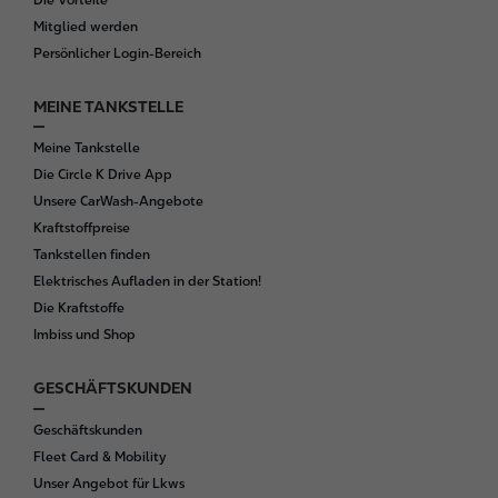
o
Mitglied werden
t
Persönlicher Login-Bereich
e
r
MEINE TANKSTELLE
Meine Tankstelle
Die Circle K Drive App
Unsere CarWash-Angebote
Kraftstoffpreise
Tankstellen finden
Elektrisches Aufladen in der Station!
Die Kraftstoffe
Imbiss und Shop
GESCHÄFTSKUNDEN
Geschäftskunden
Fleet Card & Mobility
Unser Angebot für Lkws