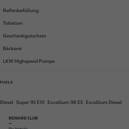
Reifenbefüllung
Toiletten
Geschenkgutschein
Bäckerei
LKW Highspeed Pumpe
FUELS
Diesel
Super 95 E10
Excellium 98 E5
Excellium Diesel
REWARD CLUB
F
o
Die Vorteile