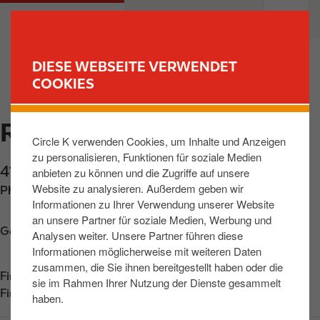
D
M
PRIVATKUNDEN
GESCHÄFTSKUNDEN
i
a
r
i
e
n
DIESE WEBSEITE VERWENDET
k
n
COOKIES
FINDE DEINE TANKSTELLE
t
a
z
v
RODANGE 412
u
i
Circle K verwenden Cookies, um Inhalte und Anzeigen
m
g
zu personalisieren, Funktionen für soziale Medien
I
a
412, route de Longwy
,
Rodange
,
L-4832
,
LU
anbieten zu können und die Zugriffe auf unsere
n
t
Website zu analysieren. Außerdem geben wir
Phone:
+352508333
h
i
Informationen zu Ihrer Verwendung unserer Website
a
o
an unsere Partner für soziale Medien, Werbung und
l
n
Get directions
Analysen weiter. Unsere Partner führen diese
t
Informationen möglicherweise mit weiteren Daten
zusammen, die Sie ihnen bereitgestellt haben oder die
Find us on
App Store
sie im Rahmen Ihrer Nutzung der Dienste gesammelt
Find us on
Google Play
haben.