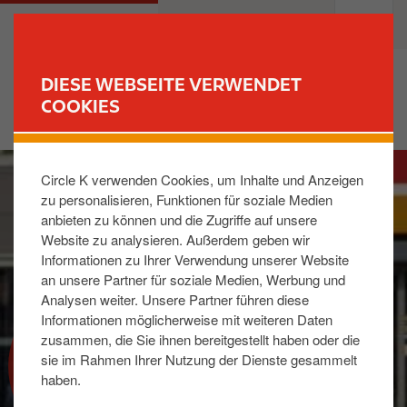
D
M
PRIVATKUNDEN
GESCHÄFTSKUNDEN
i
a
r
i
e
n
DIESE WEBSEITE VERWENDET
k
n
COOKIES
FINDE DEINE TANKSTELLE
t
a
z
v
I
u
i
Circle K verwenden Cookies, um Inhalte und Anzeigen
m
m
g
zu personalisieren, Funktionen für soziale Medien
a
I
a
anbieten zu können und die Zugriffe auf unsere
g
n
t
Website zu analysieren. Außerdem geben wir
e
h
i
Informationen zu Ihrer Verwendung unserer Website
a
o
an unsere Partner für soziale Medien, Werbung und
l
n
Analysen weiter. Unsere Partner führen diese
t
Informationen möglicherweise mit weiteren Daten
zusammen, die Sie ihnen bereitgestellt haben oder die
REWARD CLUB
sie im Rahmen Ihrer Nutzung der Dienste gesammelt
haben.