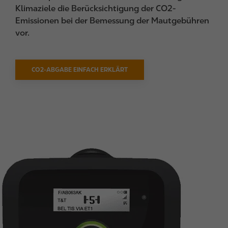
Klimaziele die Berücksichtigung der CO2-
Emissionen bei der Bemessung der Mautgebühren
vor.
CO2-ABGABE EINFACH ERKLÄRT
I
m
a
g
e