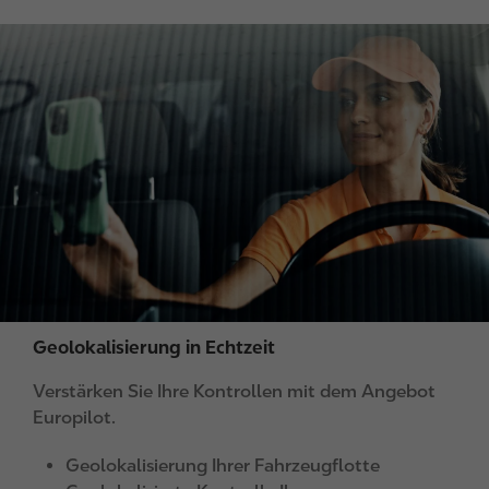
I
m
a
g
e
Geolokalisierung in Echtzeit
Verstärken Sie Ihre Kontrollen mit dem Angebot
Europilot.
Geolokalisierung Ihrer Fahrzeugflotte