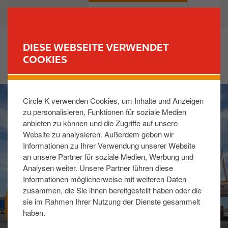
D
B
PRIVATKUNDEN
GESCHÄFTSKUNDEN
i
u
r
s
e
i
DIESE WEBSEITE VERWENDET
k
n
COOKIES
FINDE DEINE TANKSTELLE
t
e
z
s
I
u
s
Circle K verwenden Cookies, um Inhalte und Anzeigen
m
m
zu personalisieren, Funktionen für soziale Medien
a
I
anbieten zu können und die Zugriffe auf unsere
g
n
Website zu analysieren. Außerdem geben wir
e
h
Informationen zu Ihrer Verwendung unserer Website
a
an unsere Partner für soziale Medien, Werbung und
l
Analysen weiter. Unsere Partner führen diese
t
Informationen möglicherweise mit weiteren Daten
zusammen, die Sie ihnen bereitgestellt haben oder die
PASSANGO
sie im Rahmen Ihrer Nutzung der Dienste gesammelt
haben.