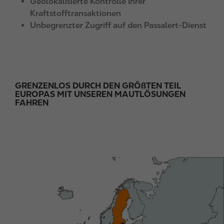
Geolokalisierte Kontrolle Ihrer
Kraftstofftransaktionen
Unbegrenzter Zugriff auf den Passalert-Dienst
GRENZENLOS DURCH DEN GRÖßTEN TEIL
EUROPAS MIT UNSEREN MAUTLÖSUNGEN
FAHREN
I
m
a
g
e