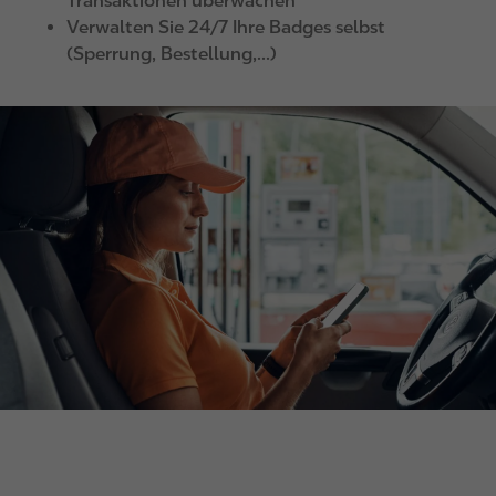
Transaktionen überwachen
Verwalten Sie 24/7 Ihre Badges selbst
(Sperrung, Bestellung,...)
I
m
a
g
e