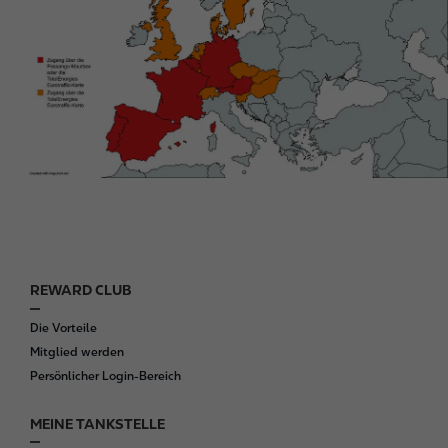
REWARD CLUB
F
o
Die Vorteile
o
Mitglied werden
t
Persönlicher Login-Bereich
e
r
MEINE TANKSTELLE