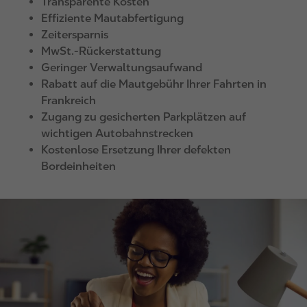
Transparente Kosten
Effiziente Mautabfertigung
Zeitersparnis
MwSt.-Rückerstattung
Geringer Verwaltungsaufwand
Rabatt auf die Mautgebühr Ihrer Fahrten in
Frankreich
Zugang zu gesicherten Parkplätzen auf
wichtigen Autobahnstrecken
Kostenlose Ersetzung Ihrer defekten
Bordeinheiten
I
m
a
g
e