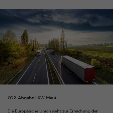
I
m
a
g
e
CO2-Abgabe LKW-Maut
Die Europäische Union sieht zur Erreichung der