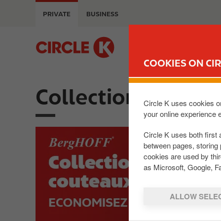
S
PRIVATE
BUSINESS
k
i
p
M
t
a
COOKIES ON CIR
o
i
m
n
a
Collectionnez vot
n
i
a
Circle K uses cookies on
n
v
your online experience 
c
i
I
Circle K uses both first 
o
g
m
between pages, storing 
n
a
cookies are used by thi
a
t
t
as Microsoft, Google, F
g
e
i
e
n
o
t
ALLOW SELE
n