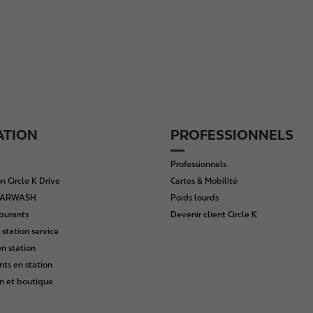
ATION
PROFESSIONNELS
Professionnels
n Circle K Drive
Cartes & Mobilité
 CARWASH
Poids lourds
rburants
Devenir client Circle K
 station service
n station
nts en station
n et boutique