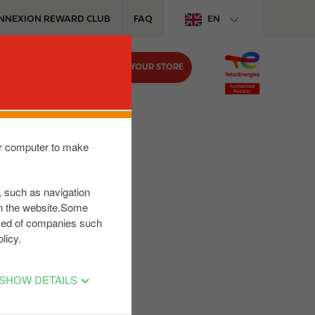
NNEXION REWARD CLUB
FAQ
EN
FIND YOUR STORE
MEDIA
JOB
gHoff
our computer to make
s, such as navigation
on the website.Some
posed of companies such
licy.
SHOW DETAILS