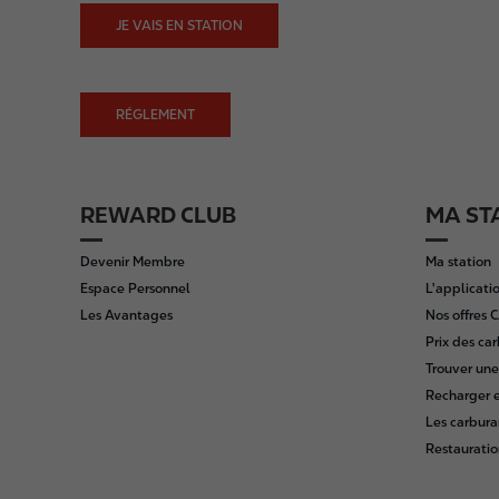
JE VAIS EN STATION
RÉGLEMENT
REWARD CLUB
MA ST
F
o
Devenir Membre
Ma station
o
Espace Personnel
L'applicatio
t
Les Avantages
Nos offres
e
Prix des ca
r
Trouver une
Recharger e
Les carbura
Restauratio