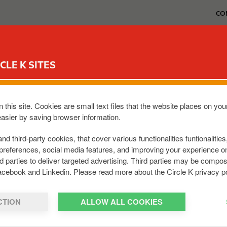
T
CO
o
p
m
MON REWARD CLUB
MA STATION
NOS OFFRES CARWASH
e
CLE K SITES
n
u
re set de couteaux Ber
 this site. Cookies are small text files that the website places on y
easier by saving browser information.
and third-party cookies, that cover various functionalities funtionalitie
preferences, social media features, and improving your experience 
rd parties to deliver targeted advertising. Third parties may be com
acebook and Linkedin. Please read more about the Circle K privacy po
CTION
ALLOW ALL COOKIES