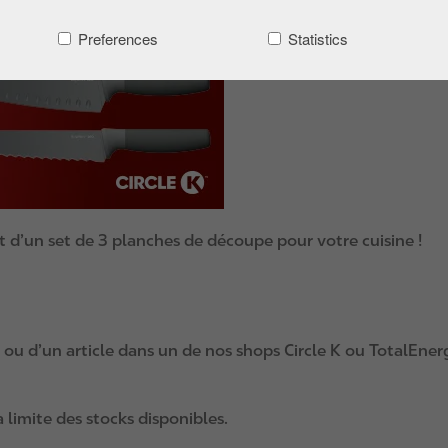
Preferences
Statistics
’un set de 3 planches de découpe pour votre cuisine !
ou d’un article dans un de nos shops Circle K ou TotalEnerg
a limite des stocks disponibles.