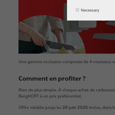
Necessary
Une gamme exclusive composée de 4 couteaux et d
Comment en profiter ?
Rien de plus simple. À chaque achat de carburant 
BergHOFF à un prix préférentiel.
Offre valable jusqu’au
28 juin 2026
inclus, dans l