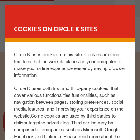
S
M
PRIVATE
BUSINESS
k
a
i
i
p
n
COOKIES ON CIRCLE K SITES
t
n
FIND YOUR STORE
o
a
m
v
Circle K uses cookies on this site. Cookies are small
I
a
i
text files that the website places on your computer to
m
i
g
make your online experience easier by saving browser
a
n
a
information.
g
c
t
e
o
i
Circle K uses both first and third-party cookies, that
n
o
cover various functionalities funtionalities, such as
t
n
navigation between pages, storing preferences, social
media features, and improving your experience on the
e
COMMENT DEVENIR
website.Some cookies are used by third parties to
n
MEMBRE ?
deliver targeted advertising. Third parties may be
t
composed of companies such as Microsoft, Google,
Facebook and Linkedin. Please read more about the