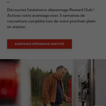
Découvrez l’assistance dépannage Reward Club !
Activez votre avantage avec 3 semaines de
couverture complète lors de votre prochain plein
en station.
ASSISTANCE DÉPANNAGE GRATUITE
I
m
a
g
e