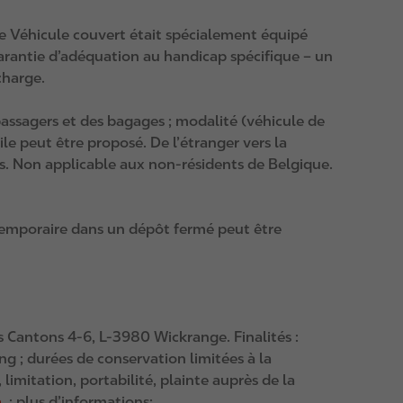
le Véhicule couvert était spécialement équipé
garantie d’adéquation au handicap spécifique – un
charge.
assagers et des bagages ; modalité (véhicule de
le peut être proposé. De l’étranger vers la
ifs. Non applicable aux non‑résidents de Belgique.
 temporaire dans un dépôt fermé peut être
 Cantons 4-6, L-3980 Wickrange. Finalités :
g ; durées de conservation limitées à la
, limitation, portabilité, plainte auprès de la
m
; plus d’informations: