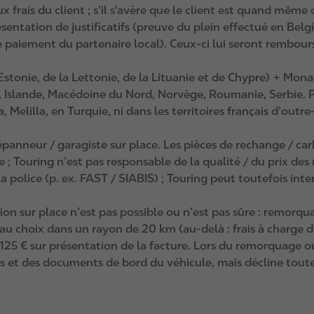
ux frais du client ; s’il s'avère que le client est quand même
entation de justificatifs (preuve du plein effectué en B
de paiement du partenaire local). Ceux-ci lui seront rembou
 l’Estonie, de la Lettonie, de la Lituanie et de Chypre) + Mo
, Islande, Macédoine du Nord, Norvège, Roumanie, Serbie. Pas
Melilla, en Turquie, ni dans les territoires français d’outre
nneur / garagiste sur place. Les pièces de rechange / carbur
; Touring n’est pas responsable de la qualité / du prix des 
police (p. ex. FAST / SIABIS) ; Touring peut toutefois inter
tion sur place n’est pas possible ou n’est pas sûre : remorq
au choix dans un rayon de 20 km (au‑delà : frais à charge 
’à 125 € sur présentation de la facture. Lors du remorquage 
és et des documents de bord du véhicule, mais décline toute