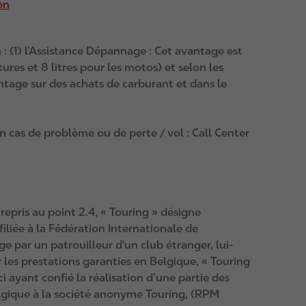
on
 : (1) l’Assistance Dépannage : Cet avantage est
res et 8 litres pour les motos) et selon les
ntage sur des achats de carburant et dans le
 cas de problème ou de perte / vol : Call Center
epris au point 2.4, « Touring » désigne
filiée à la Fédération Internationale de
ge par un patrouilleur d'un club étranger, lui-
ur les prestations garanties en Belgique, « Touring
i ayant confié la réalisation d’une partie des
lgique à la société anonyme Touring, (RPM