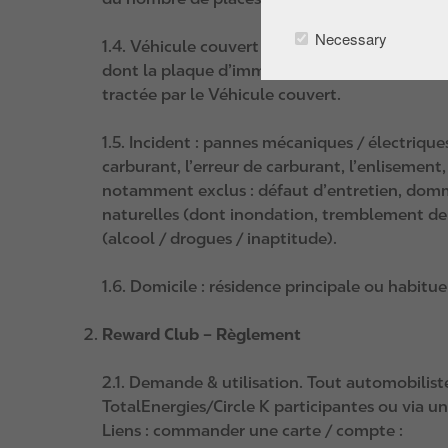
Necessary
1.4. Véhicule couvert : tout véhicule dont l
dont la plaque d’immatriculation a été commu
tractée par le Véhicule couvert.
1.5. Incident : pannes mécaniques / électrique
carburant, l’erreur de carburant, l’enlisement,
notamment exclus : défaut d’entretien, dommag
naturelles (dont inondation, tremblement de t
(alcool / drogues / inaptitude).
1.6. Domicile : résidence principale ou habitue
Reward Club – Règlement
2.1. Demande & utilisation. Tout automobilis
TotalEnergies/Circle K participantes ou via u
Liens : commander une carte / compte :