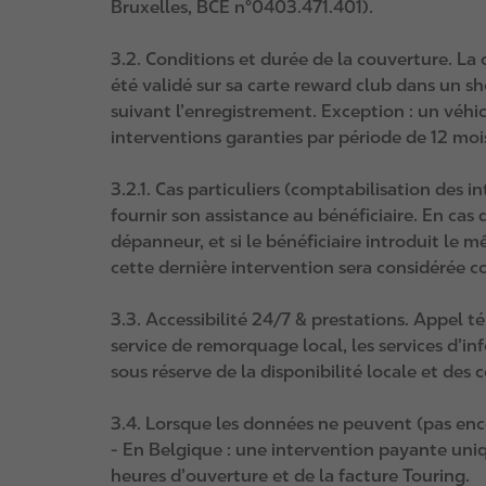
Bruxelles, BCE n°0403.471.401).
3.2. Conditions et durée de la couverture. La 
été validé sur sa carte reward club dans un sh
suivant l’enregistrement. Exception : un véhi
interventions garanties par période de 12 moi
3.2.1. Cas particuliers (comptabilisation des 
fournir son assistance au bénéficiaire. En cas 
dépanneur, et si le bénéficiaire introduit le
cette dernière intervention sera considérée
3.3. Accessibilité 24/7 & prestations. Appel
service de remorquage local, les services d’i
sous réserve de la disponibilité locale et des c
3.4. Lorsque les données ne peuvent (pas enc
- En Belgique : une intervention payante uniq
heures d’ouverture et de la facture Touring.