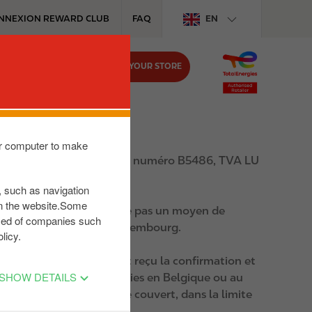
NNEXION REWARD CLUB
FAQ
EN
FIND YOUR STORE
MEDIA
JOB
our computer to make
 au R.C. Luxembourg sous le numéro B5486, TVA LU
s, such as navigation
on the website.Some
ourg. La carte ne constitue pas un moyen de
posed of companies such
ations participantes au Luxembourg.
licy.
nnage Gratuite, qui en ont reçu la confirmation et
SHOW DETAILS
 shop Circle K/TotalEnergies en Belgique ou au
tement dans le Véhicule couvert, dans la limite