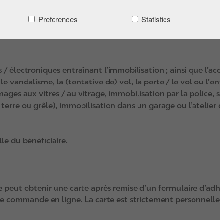
Preferences
Statistics
e poids en charge n’excède pas 3,5 tonnes (voiture, voiture
niquée par Circle K à Touring dans le cadre du Reward Clu
s / électroniques entraînant l’immobilisation ; ainsi que l’a
 le vandalisme, la (tentative de) vol, la perte / le vol ou l’
es aux vitres / au vitrage, immobilisation par la police, sa
erre ou grêle), immobilisation dans un garage ou l’atelier 
lle du bénéficiaire.
te peut obtenir une carte après remise d’un formulaire d’ad
ne commande en ligne. La carte est strictement personnelle