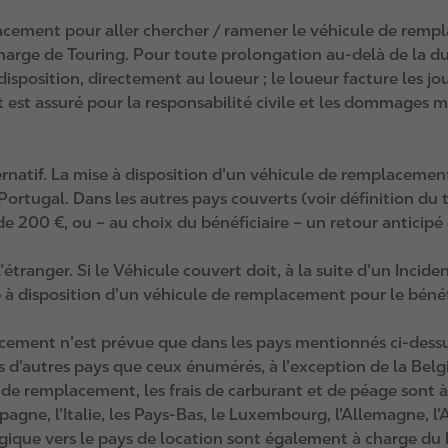
lacement pour aller chercher / ramener le véhicule de remp
harge de Touring. Pour toute prolongation au‑delà de la du
 à disposition, directement au loueur ; le loueur facture le
 est assuré pour la responsabilité civile et les dommages
natif. La mise à disposition d’un véhicule de remplacement
rtugal. Dans les autres pays couverts (voir définition du te
200 €, ou – au choix du bénéficiaire – un retour anticipé en
 l’étranger. Si le Véhicule couvert doit, à la suite d’un Incid
e à disposition d’un véhicule de remplacement pour le bénéf
acement n’est prévue que dans les pays mentionnés ci‑dessu
s d’autres pays que ceux énumérés, à l’exception de la Belgi
 de remplacement, les frais de carburant et de péage sont à
pagne, l’Italie, les Pays‑Bas, le Luxembourg, l’Allemagne, l’
lgique vers le pays de location sont également à charge du b