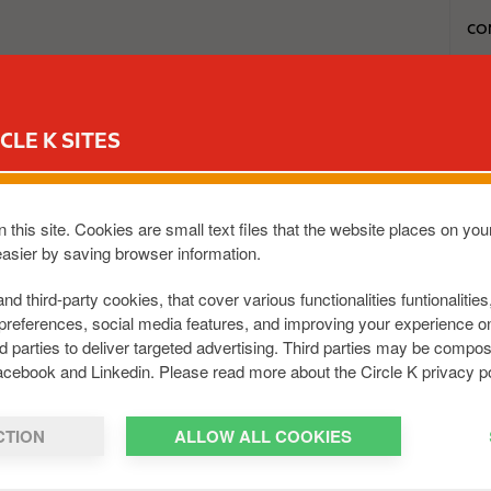
T
CO
o
p
m
MON REWARD CLUB
MA STATION
NOS OFFRES CARWASH
e
CLE K SITES
n
u
 this site. Cookies are small text files that the website places on y
easier by saving browser information.
rg, Rue des Trois Cantons 4-6, L-3980 Wickrange, inscrite
and third-party cookies, that cover various functionalities funtionalitie
preferences, social media features, and improving your experience 
ive, personnelle et incessible, délivrée par Circle K Luxemb
rd parties to deliver targeted advertising. Third parties may be com
ntles droits attribués au titulaire au sein du réseau de st
acebook and Linkedin. Please read more about the Circle K privacy po
ulaires d’une Carte Reward Club inscrits à l’Assistance Dépa
CTION
ALLOW ALL COOKIES
mum 25 L de carburant (8 L pour les motocyclettes) dans un
ainsi que toute personne transportée légalement et gratui
cat d’immatriculation.