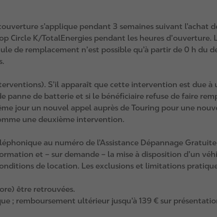
couverture s’applique pendant 3 semaines suivant l’achat de
op Circle K/TotalEnergies pendant les heures d’ouverture. L
cule de remplacement n’est possible qu’à partir de 0 h du 
s.
interventions). S’il apparaît que cette intervention est due
de panne de batterie et si le bénéficiaire refuse de faire rem
 même jour un nouvel appel auprès de Touring pour une nouvel
 comme une deuxième intervention.
 téléphonique au numéro de l’Assistance Dépannage Gratuite
nformation et – sur demande – la mise à disposition d’un v
onditions de location. Les exclusions et limitations pratiques
ore) être retrouvées.
ue ; remboursement ultérieur jusqu’à 139 € sur présentatio