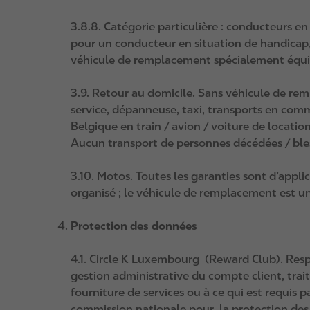
3.8.8. Catégorie particulière : conducteurs e
pour un conducteur en situation de handicap, 
véhicule de remplacement spécialement équipé 
3.9. Retour au domicile. Sans véhicule de re
service, dépanneuse, taxi, transports en commu
Belgique en train / avion / voiture de locatio
Aucun transport de personnes décédées / ble
3.10. Motos. Toutes les garanties sont d’appl
organisé ; le véhicule de remplacement est un
Protection des données
4.1. Circle K Luxembourg (Reward Club). Resp
gestion administrative du compte client, trai
fourniture de services ou à ce qui est requis par
commission nationale pour la protection des