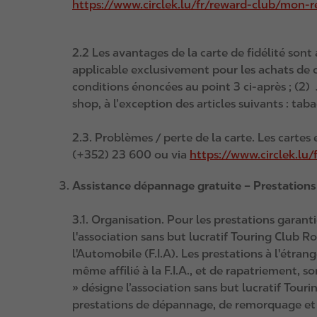
https://www.circlek.lu/fr/reward-club/mon-
2.2 Les avantages de la carte de fidélité sont
applicable exclusivement pour les achats de c
conditions énoncées au point 3 ci-après ; (2)
shop, à l’exception des articles suivants : tab
2.3. Problèmes / perte de la carte. Les cart
(+352) 23 600 ou via
https://www.circlek.lu
Assistance dépannage gratuite – Prestations
3.1. Organisation. Pour les prestations garan
l'association sans but lucratif Touring Club R
l'Automobile (F.I.A). Les prestations à l'étra
même affilié à la F.I.A., et de rapatriement, so
» désigne l’association sans but lucratif Tour
prestations de dépannage, de remorquage et 