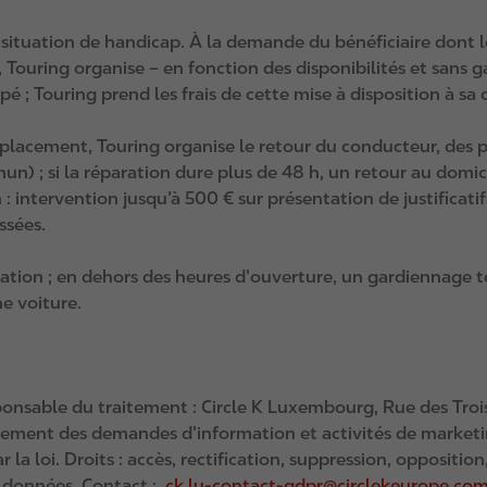
n situation de handicap. À la demande du bénéficiaire dont 
Touring organise – en fonction des disponibilités et sans 
; Touring prend les frais de cette mise à disposition à sa 
mplacement, Touring organise le retour du conducteur, des p
n) ; si la réparation dure plus de 48 h, un retour au domici
n : intervention jusqu’à 500 € sur présentation de justificat
ssées.
ication ; en dehors des heures d’ouverture, un gardiennage
e voiture.
onsable du traitement : Circle K Luxembourg, Rue des Trois
tement des demandes d’information et activités de marketin
 la loi. Droits : accès, rectification, suppression, opposition
 données. Contact :
ck.lu-contact-gdpr@circlekeurope.co