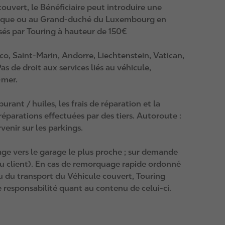
 couvert, le Bénéficiaire peut introduire une
elgique ou au Grand-duché du Luxembourg en
rsés par Touring à hauteur de 150€
naco, Saint‑Marin, Andorre, Liechtenstein, Vatican,
 de droit aux services liés au véhicule,
‑mer.
ant / huiles, les frais de réparation et la
réparations effectuées par des tiers. Autoroute :
venir sur les parkings.
uage vers le garage le plus proche ; sur demande
du client). En cas de remorquage rapide ordonné
ou du transport du Véhicule couvert, Touring
 responsabilité quant au contenu de celui‑ci.