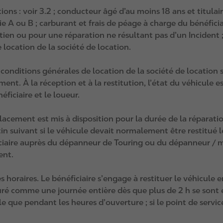
ions : voir 3.2 ; conducteur âgé d’au moins 18 ans et titulai
e A ou B ; carburant et frais de péage à charge du bénéfici
en ou pour une réparation ne résultant pas d’un Incident ; 
 location de la société de location.
 conditions générales de location de la société de location 
ent. À la réception et à la restitution, l’état du véhicule
ficiaire et le loueur.
acement est mis à disposition pour la durée de la réparatio
 suivant si le véhicule devait normalement être restitué 
iaire auprès du dépanneur de Touring ou du dépanneur / mé
ent.
 horaires. Le bénéficiaire s’engage à restituer le véhicule en
uré comme une journée entière dès que plus de 2 h se sont éc
le que pendant les heures d’ouverture ; si le point de service