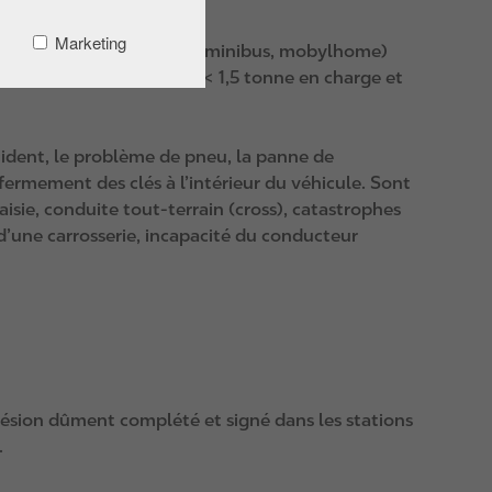
Marketing
 mixte, moto, camionnette, minibus, mobylhome)
b ; caravane / remorque < 1,5 tonne en charge et
ccident, le problème de pneu, la panne de
enfermement des clés à l’intérieur du véhicule. Sont
isie, conduite tout‑terrain (cross), catastrophes
d’une carrosserie, incapacité du conducteur
hésion dûment complété et signé dans les stations
.