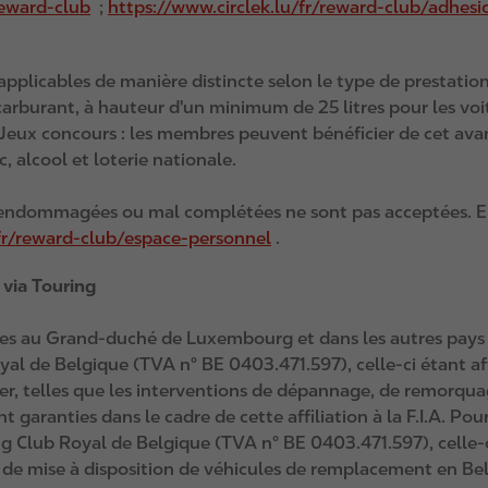
reward-club
;
https://www.circlek.lu/fr/reward-club/adhesi
 applicables de manière distincte selon le type de prestation
arburant, à hauteur d'un minimum de 25 litres pour les voitu
 Jeux concours : les membres peuvent bénéficier de cet ava
ac, alcool et loterie nationale.
es endommagées ou mal complétées ne sont pas acceptées. En
/fr/reward-club/espace-personnel
.
 via Touring
ties au Grand-duché de Luxembourg et dans les autres pays r
oyal de Belgique (TVA n° BE 0403.471.597), celle-ci étant af
nger, telles que les interventions de dépannage, de remorqua
nt garanties dans le cadre de cette affiliation à la F.I.A. Po
ing Club Royal de Belgique (TVA n° BE 0403.471.597), celle-c
de mise à disposition de véhicules de remplacement en Be