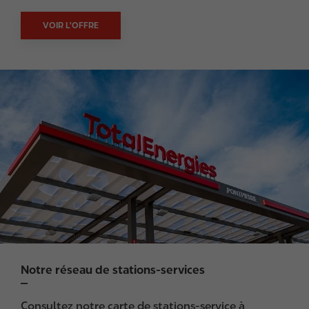
VOIR L'OFFRE
I
m
a
g
e
Notre réseau de stations-services
Consultez notre carte de stations-service à