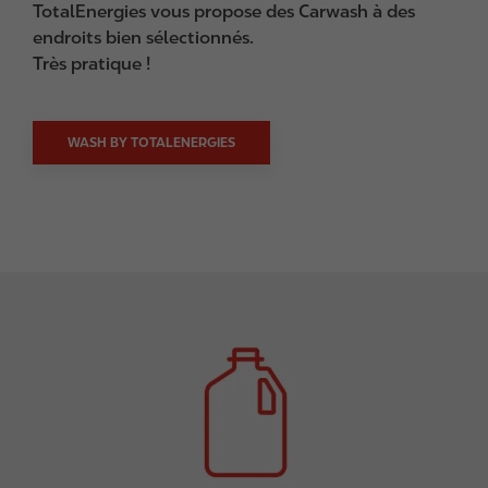
TotalEnergies vous propose des Carwash à des
endroits bien sélectionnés.
Très pratique !
WASH BY TOTALENERGIES
I
m
a
g
e