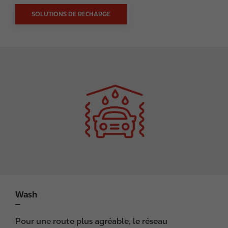
SOLUTIONS DE RECHARGE
I
m
a
g
e
Wash
Pour une route plus agréable, le réseau