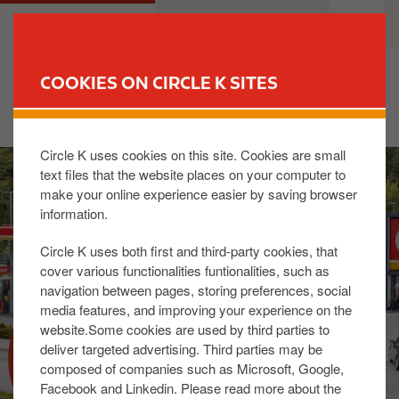
S
M
PRIVATE
BUSINESS
k
a
i
i
p
n
COOKIES ON CIRCLE K SITES
t
n
FIND YOUR STORE
o
a
m
v
Circle K uses cookies on this site. Cookies are small
I
a
i
text files that the website places on your computer to
m
i
g
make your online experience easier by saving browser
a
n
a
information.
g
c
t
e
o
i
Circle K uses both first and third-party cookies, that
n
o
cover various functionalities funtionalities, such as
t
n
navigation between pages, storing preferences, social
media features, and improving your experience on the
e
website.Some cookies are used by third parties to
n
SERVICES AU CHOIX
deliver targeted advertising. Third parties may be
t
composed of companies such as Microsoft, Google,
Facebook and Linkedin. Please read more about the