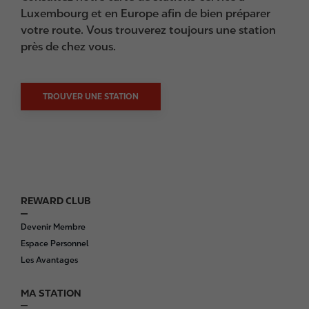
Luxembourg et en Europe afin de bien préparer
votre route. Vous trouverez toujours une station
près de chez vous.
TROUVER UNE STATION
REWARD CLUB
F
o
Devenir Membre
o
Espace Personnel
t
Les Avantages
e
r
MA STATION