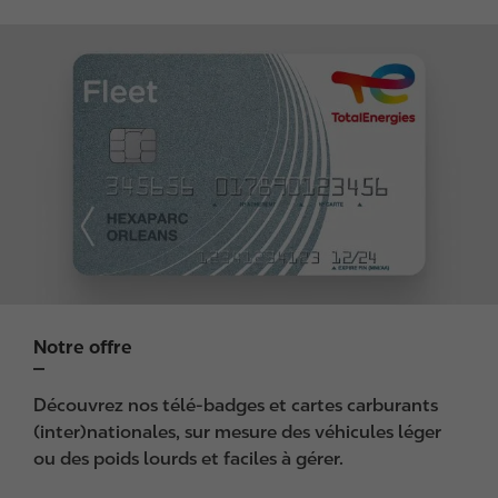
I
m
a
g
e
Notre offre
Découvrez nos télé-badges et cartes carburants
(inter)nationales, sur mesure des véhicules léger
ou des poids lourds et faciles à gérer.