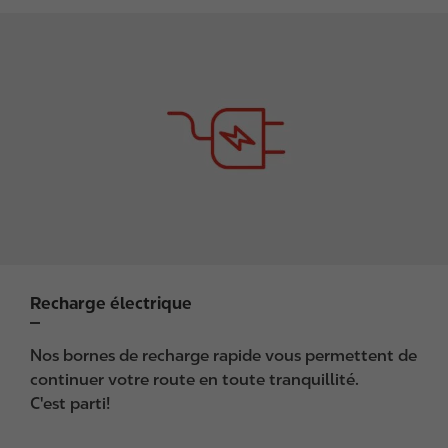
I
m
a
g
e
Recharge électrique
Nos bornes de recharge rapide vous permettent de
continuer votre route en toute tranquillité.
C'est parti!