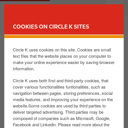
S
M
PRIVATE
BUSINESS
k
a
i
i
p
n
COOKIES ON CIRCLE K SITES
t
n
FIND YOUR STORE
o
a
m
v
Circle K uses cookies on this site. Cookies are small
Est-ce que le Reward Club est aussi efficace
a
i
qu'ACL, Touring, ADAC… ?
text files that the website places on your computer to
i
g
make your online experience easier by saving browser
n
a
information.
c
t
Le Reward Club offre une couverture complète :
o
i
toute panne, accident de circulation, crevaison,
Circle K uses both first and third-party cookies, that
n
o
problèmes de clés, panne de carburant, …vous
cover various functionalities funtionalities, such as
t
n
trouverez les conditions sur
www.circlek.lu
navigation between pages, storing preferences, social
media features, and improving your experience on the
e
Le Reward Club met à disposition des bénéficiaires
website.Some cookies are used by third parties to
n
son organisation d'assistance fonctionnant 24 heures
deliver targeted advertising. Third parties may be
t
sur 24, 7 jours sur 7 et dans 35 pays Européen et
composed of companies such as Microsoft, Google,
joignable sur simple appel télèphonique au numéro
Facebook and Linkedin. Please read more about the
du Reward Club.