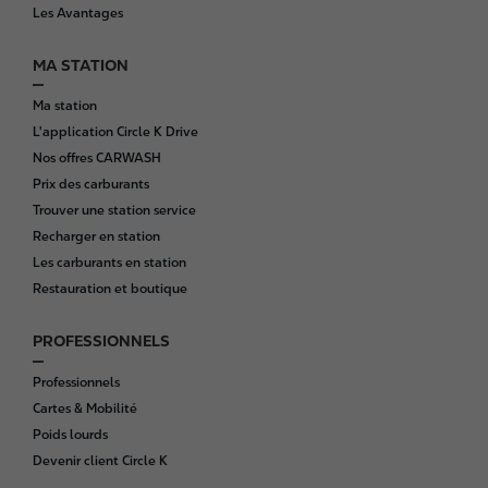
t
Les Avantages
e
r
MA STATION
Ma station
L'application Circle K Drive
Nos offres CARWASH
Prix des carburants
Trouver une station service
Recharger en station
Les carburants en station
Restauration et boutique
PROFESSIONNELS
Professionnels
Cartes & Mobilité
Poids lourds
Devenir client Circle K