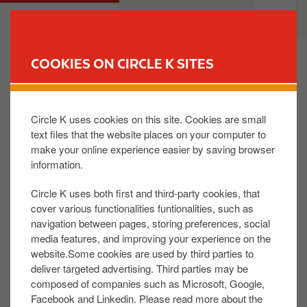
S
M
PRIVATE
BUSINESS
k
a
i
i
p
n
COOKIES ON CIRCLE K SITES
t
n
FIND YOUR STORE
o
a
m
v
Circle K uses cookies on this site. Cookies are small
Ist Reward Club gleich effizient wie ACL, Touring,
a
i
ADAC?
text files that the website places on your computer to
i
g
make your online experience easier by saving browser
n
a
information.
c
t
Der Reward Club bietet einen umfassenden Schutz:
o
i
Pannen, Verkehrsunfälle, Reifenpannen,
Circle K uses both first and third-party cookies, that
n
o
Schlüsselprobleme, Kraftstoffmangel... die
cover various functionalities funtionalities, such as
t
n
Bedingungen finden Sie auf
www.circlek.lu
navigation between pages, storing preferences, social
media features, and improving your experience on the
e
Der Reward Club stellt den Begünstigten einen
website.Some cookies are used by third parties to
n
Pannendienst zur Verfügung, der 24 Stunden am
deliver targeted advertising. Third parties may be
t
Tag, 7 Tage die Woche in 35 europäischen Ländern
composed of companies such as Microsoft, Google,
verfügbar ist und einfach über die Telefonnummer
Facebook and Linkedin. Please read more about the
des Reward Clubs erreicht werden kann.