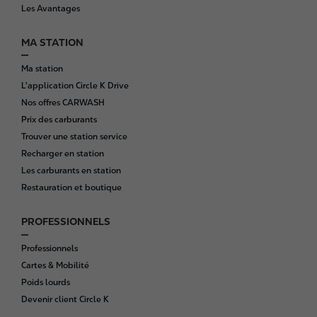
t
Les Avantages
e
r
MA STATION
Ma station
L'application Circle K Drive
Nos offres CARWASH
Prix des carburants
Trouver une station service
Recharger en station
Les carburants en station
Restauration et boutique
PROFESSIONNELS
Professionnels
Cartes & Mobilité
Poids lourds
Devenir client Circle K